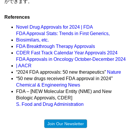
ができます。
References
Novel Drug Approvals for 2024 | FDA
FDA Approval Stats: Trends in First Generics,
Biosimilars, etc.
FDA Breakthrough Therapy Approvals
CDER Fast Track Calendar Year Approvals 2024
FDA Approvals in Oncology October-December 2024
| AACR
“2024 FDA approvals: 50 new therapeutics”
Nature
“50 new drugs received FDA approval in 2024”
Chemical & Engineering News
FDA – [NEW Molecular Entity (NME) and New
Biologic Approvals, CDER]
S. Food and Drug Administration
Join Our Newsletter