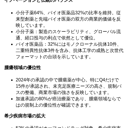
イノベーションと伝統のバランス
小分子薬64%、バイオ医薬品32%の比率を維持。従
来型創薬と先端バイオ医薬の双方の商業的価値を反
映しています。
小分子薬：製造のスケーラビリティ、グローバル流
通、経口投与の利点で依然として優位。
バイオ医薬品：32%にはモノクローナル抗体10件、
二重特異性抗体3件を含み、抗体工学の成熟と次世代
フォーマットの台頭を示しています。
腫瘍領域の優位性
2024年の承認の中で腫瘍薬が中心。特にQ4だけで
15件が承認され、未充足医療ニーズの高さ、規制パ
スの整備、商業市場の強さを反映しています。
加速承認の80%が癌治療薬であり、腫瘍領域ならで
はの規制上の優位性が確認できます。
希少疾病市場の拡大