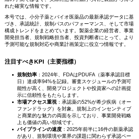
れた確実な情報です。
本号では、小分子薬とバイオ医薬品の最新承認データに基
づき、承認統計、規制パスのパフォーマンス、そして市場
構成トレンドをまとめています。製薬企業の経営者、事業
開発担当者、規制戦略担当者、投資判断者にとって、より
予測可能な規制対応や商業計画策定に役立つ情報です。
注目すべきKPI（主要指標）
規制効率
：2024年、FDAはPDUFA（薬事承認目標
日）達成率94%を記録。審査スケジュールの予測可
能性が高く、開発プロジェクトや投資家への計画提
示に信頼性をもたらします。
市場アクセス重視
：承認薬の52%が希少疾病（オー
ファンドラッグ）を対象。規制上のインセンティブ
と商業的な魅力の両面を示しており、事業開発戦略
上も価値の高い領域です。
パイプラインの速度
：2025年前半に16件の新薬承認
があり、規制環境や業界の課題に関わらず承認ペー