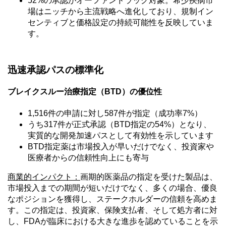
52%の承認がオーファンドラッグ対象。希少疾病市
場はニッチから主流戦略へ進化しており、規制イン
センティブと価格設定の持続可能性を反映していま
す。
迅速承認パスの標準化
ブレイクスルー治療指定（
BTD）の優位性
1,516件の申請に対し587件が指定（成功率7%）
うち317件が正式承認（BTD指定の54%）となり、
実質的な開発加速パスとして有効性を示しています
BTD指定薬は市場投入が早いだけでなく、投資家や
医療者からの信頼性向上にも寄与
商業的インパクト：
画期的医薬品の指定を受けた製品は、
市場投入までの期間が短いだけでなく、多くの場合、優良
なポジションを獲得し、ステークホルダーの信頼を高めま
す。この指定は、投資家、保険支払者、そして処方者に対
し、FDAが臨床における大きな進歩を認めていることを示