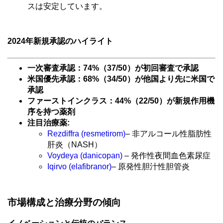
スは安定しています。
2024年新規承認のハイライト
一次審査承認：
74%（37/50）が初回審査で承認
米国優先承認：
68%（34/50）が他国より先に米国で
承認
ファーストインクラス：
44%（22/50）が新規作用機
序を持つ薬剤
注目治療薬
:
Rezdiffra (resmetirom)
– 非アルコール性脂肪性
肝炎（NASH）
Voydeya (danicopan)
– 発作性夜間血色素尿症
Iqirvo (elafibranor)
– 原発性胆汁性胆管炎
市場構成と治療分野の傾向